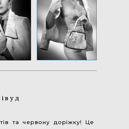
лівуд
ітів та червону доріжку! Це