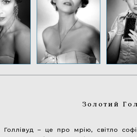
Золотий Го
Голлівуд – це про мрію, світло соф