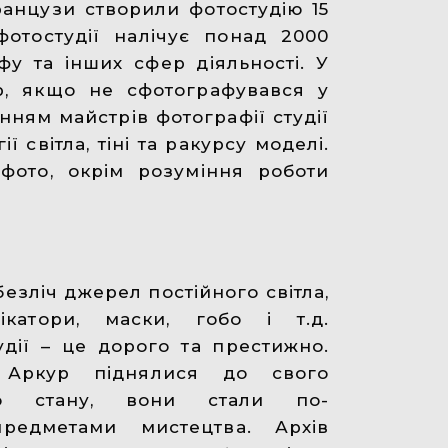
Французи створили фотостудію 15
фотостудії налічує понад 2000
фу та інших сфер діяльності. У
ор, якщо не сфотографувався у
нням майстрів фотографії студії
ї світла, тіні та ракурсу моделі.
 фото, окрім розуміння роботи
езліч джерел постійного світла,
ікатори, маски, гобо і т.д.
удії – це дорого та престижно.
ї Аркур піднялися до свого
ого стану, вони стали по-
редметами мистецтва. Архів