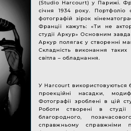
(Studio Harcourt) у Парижі. 
січня 1934 року. Портфоліо 
фотографій зірок кінематогра
Франції кажуть: «Ти не акт
студії Аркур» Основним завда
Аркур полягає у створенні магі
Складність виконання таких
світла – обладнання.
У Harcourt використовуються б
проекційні насадки, модиф
Фотографії зроблені в цій ст
Роботи створені в студі
благородного, позачасов
справжньому справжніми п