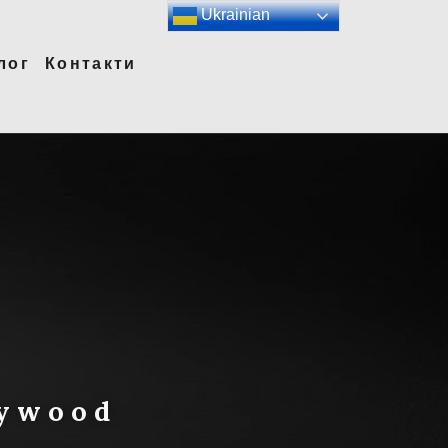
Ukrainian
лог
Контакти
lywood