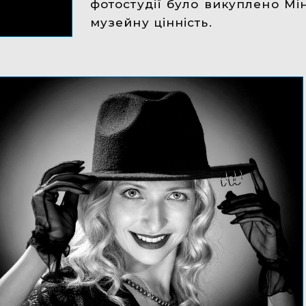
фотостудії було викуплено Мі
музейну цінність.