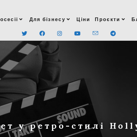
осесіі
Для бізнесу
Ціни
Проєкти
Б
ет у ретро-стилі Hol