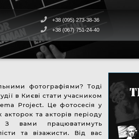
+38 (095) 273-38-36
+38 (067) 751-24-40
ильними фотографіями? Тоді
дії в Києві стати учасником
ema Project. Це фотосесія у
их акторок та акторів періоду
в. З вами працюватимуть
істи та візажисти. Від вас