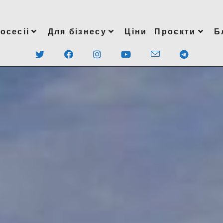
осесіі
Для бізнесу
Ціни
Проєкти
Б