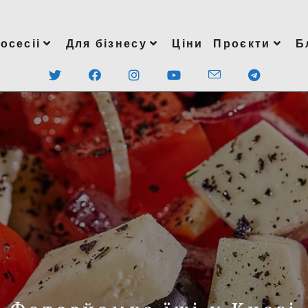
осесіі
Для бізнесу
Ціни
Проєкти
Б