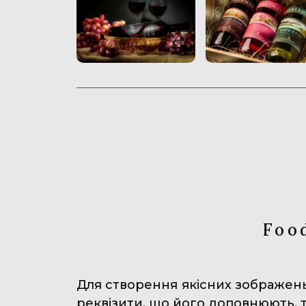
Foo
Для створення якісних зображень
реквізити, що його доповнюють, та