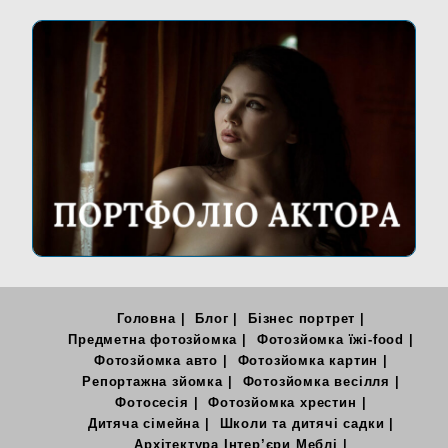
Головна
Блог
Бізнес портрет
Предметна фотозйомка
Фотозйомка їжі-food
Фотозйомка авто
Фотозйомка картин
Репортажна зйомка
Фотозйомка весілля
Фотосесія
Фотозйомка хрестин
Дитяча сімейна
Школи та дитячі садки
Архітектура Інтер’єри Меблі