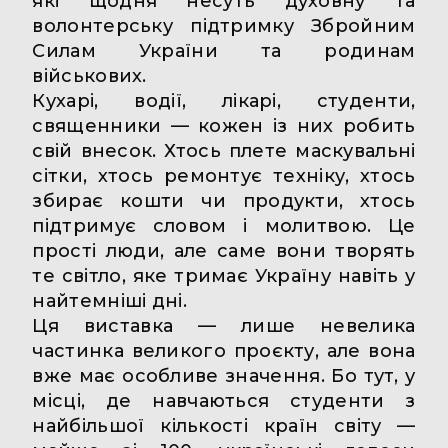
які щодня несуть духовну та
волонтерську підтримку Збройним
Силам України та родинам
військових.
Кухарі, водії, лікарі, студенти,
священники — кожен із них робить
свій внесок. Хтось плете маскувальні
сітки, хтось ремонтує техніку, хтось
збирає кошти чи продукти, хтось
підтримує словом і молитвою. Це
прості люди, але саме вони творять
те світло, яке тримає Україну навіть у
найтемніші дні.
Ця виставка — лише невелика
частинка великого проєкту, але вона
вже має особливе значення. Бо тут, у
місці, де навчаються студенти з
найбільшої кількості країн світу —