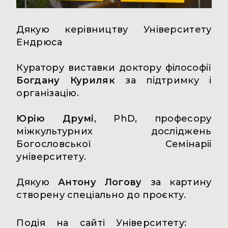
Дякую керівництву Університету
Ендрюса
Куратору виставки доктору філософії
Богдану
Куриляк
за підтримку і
організацію.
Юрію Друмі
, PhD, професору
міжкультурних досліджень
Богословської Семінаріі
університету.
Дякую
Антону Логову
за картину
створену спеціально до проєкту.
Подія на сайті Університету: