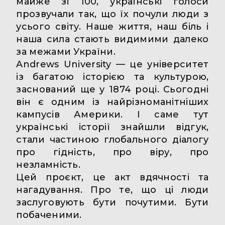
майже зі 100, українські голоси
прозвучали так, що їх почули люди з
усього світу. Наше життя, наш біль і
наша сила стають видимими далеко
за межами України.
Andrews University — це університет
із багатою історією та культурою,
заснований ще у 1874 році. Сьогодні
він є одним із найрізноманітніших
кампусів Америки. І саме тут
українські історії знайшли відгук,
стали частиною глобального діалогу
про гідність, про віру, про
незламність.
Цей проєкт, це акт вдячності та
нагадування. Про те, що ці люди
заслуговують бути почутими. Бути
побаченими.